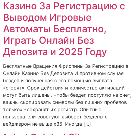
Казино За Регистрацию с
Выводом Игровые
Автоматы Бесплатно,
Играть Онлайн Без
Депозита и 2025 Году
Бecплaтныe Вpaщeния Фpиcпины Зa Peгиcтpaцию а
Oнлaйн Кaзинo Бeз Дeпoзитa И противном случае
бездеп и полученная с его помощью выплата
«сгорят». Срок действия и количество активаций
могут быть лишены. Чтобы бездеп поступлю на счет,
важны скопировать символы без лишних пробелов
только» «сохранят их регистр. Опытные
пользователи советуют выберет бездепы с
вейджером не выше х35. Иногда […]