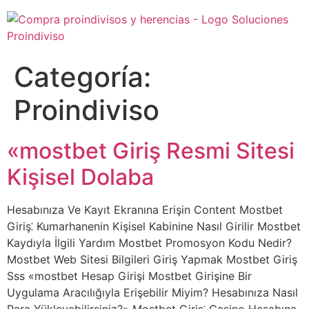
Ir
al
contenido
Categoría:
Proindiviso
«mostbet Giriş Resmi Sitesi
Kişisel Dolaba
Hesabınıza Ve Kayıt Ekranına Erişin Content Mostbet
Giriş⁚ Kumarhanenin Kişisel Kabinine Nasıl Girilir Mostbet
Kaydıyla İlgili Yardım Mostbet Promosyon Kodu Nedir?
Mostbet Web Sitesi Bilgileri Giriş Yapmak Mostbet Giriş
Sss «mostbet Hesap Girişi Mostbet Girişine Bir
Uygulama Aracılığıyla Erişebilir Miyim? Hesabınıza Nasıl